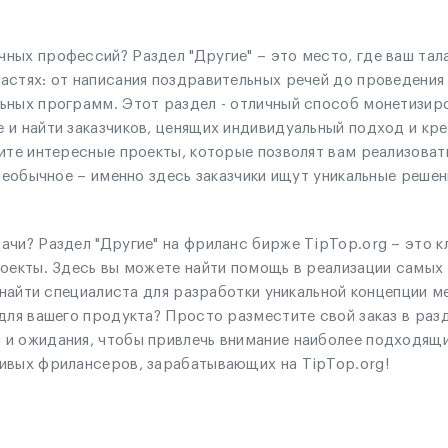
ных профессий? Раздел "Другие" – это место, где ваш тал
астях: от написания поздравительных речей до проведения
ьных программ. Этот раздел - отличный способ монетизиро
 и найти заказчиков, ценящих индивидуальный подход и кр
ите интересные проекты, которые позволят вам реализоват
необычное – именно здесь заказчики ищут уникальные решен
чи? Раздел "Другие" на фриланс бирже TipTop.org – это к
оекты. Здесь вы можете найти помощь в реализации самых с
е найти специалиста для разработки уникальной концепции 
для вашего продукта? Просто разместите свой заказ в разд
и ожидания, чтобы привлечь внимание наиболее подходящи
ивых фрилансеров, зарабатывающих на TipTop.org!