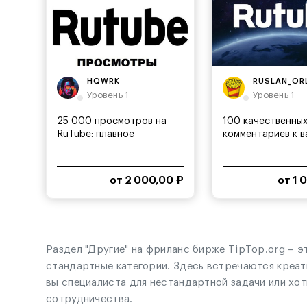
HQWRK
RUSLAN_OR
Уровень 1
Уровень 1
25 000 просмотров на
100 качественны
RuTube: плавное
комментариев к 
продвижение
видео на...
от 2 000,00 ₽
от 1 
Раздел "Другие" на фриланс бирже TipTop.org – э
стандартные категории. Здесь встречаются креат
вы специалиста для нестандартной задачи или хот
сотрудничества.