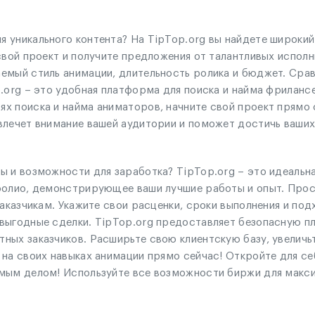
 уникального контента? На TipTop.org вы найдете широки
свой проект и получите предложения от талантливых исполни
емый стиль анимации, длительность ролика и бюджет. Сра
p.org – это удобная платформа для поиска и найма фрилан
х поиска и найма аниматоров, начните свой проект прямо
влечет внимание вашей аудитории и поможет достичь ваших
ы и возможности для заработка? TipTop.org – это идеальн
тфолио, демонстрирующее ваши лучшие работы и опыт. Про
заказчикам. Укажите свои расценки, сроки выполнения и под
овыгодные сделки. TipTop.org предоставляет безопасную 
ых заказчиков. Расширьте свою клиентскую базу, увеличьт
 на своих навыках анимации прямо сейчас! Откройте для се
имым делом! Используйте все возможности биржи для макси