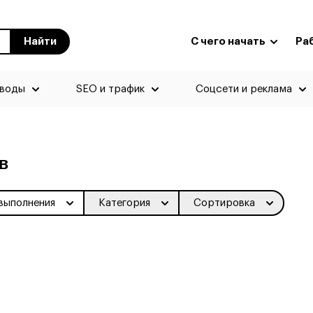
Найти
С чего начать
Ра
еводы
SEO и трафик
Соцсети и реклама
в
выполнения
Категория
Сортировка