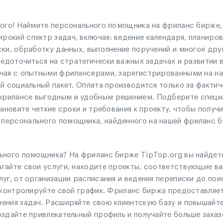
ного! Наймите персонального помощника на фриланс бирже,
окий спектр задач, включая: ведение календаря, планиров
ски, обработку данных, выполнение поручений и многое др
редоточиться на стратегически важных задачах и развитии 
ичая с опытными фрилансерами, зарегистрированными на н
й социальный пакет. Оплата производится только за фактич
фрилансе выгодным и удобным решением. Подберите специ
тановите четкие сроки и требования к проекту, чтобы получ
персонального помощника, найденного на нашей фриланс б
льного помощника? На фриланс бирже TipTop.org вы найде
гайте свои услуги, находите проекты, соответствующие ва
уг, от организации расписания и ведения переписки до по
и контролируйте свой график. Фриланс биржа предоставляе
ения задач. Расширяйте свою клиентскую базу и повышайте
здайте привлекательный профиль и получайте больше заказ