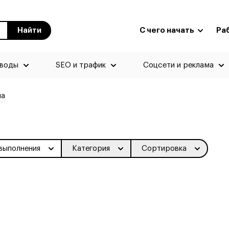
Найти
С чего начать
Ра
еводы
SEO и трафик
Соцсети и реклама
па
выполнения
Категория
Сортировка