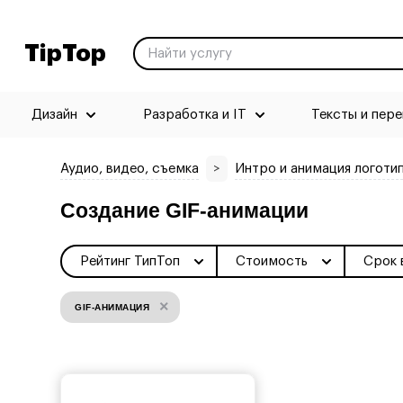
TipTop
Дизайн
Разработка и IT
Тексты и пер
Аудио, видео, съемка
>
Интро и анимация логоти
Создание GIF-анимации
Рейтинг ТипТоп
Стоимость
Срок 
×
GIF-АНИМАЦИЯ