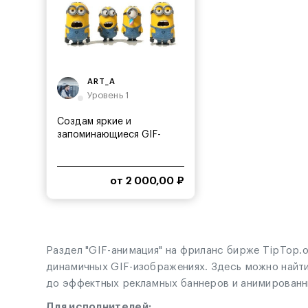
ART_A
Уровень 1
Создам яркие и
запоминающиеся GIF-
аниматики
от 2 000,00 ₽
Раздел "GIF-анимация" на фриланс бирже TipTop.
динамичных GIF-изображениях. Здесь можно найт
до эффектных рекламных баннеров и анимированн
Для исполнителей: