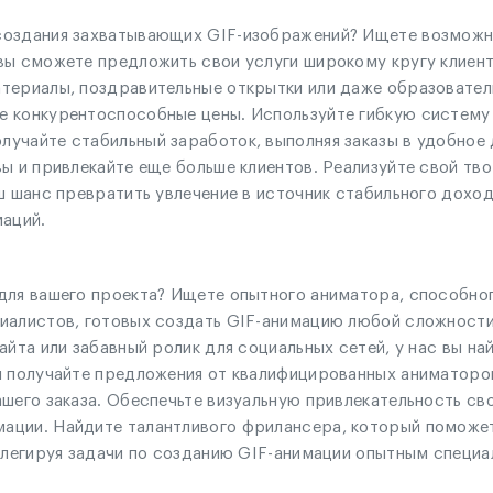
создания захватывающих GIF-изображений? Ищете возможно
вы сможете предложить свои услуги широкому кругу клиен
териалы, поздравительные открытки или даже образовател
 конкурентоспособные цены. Используйте гибкую систему 
учайте стабильный заработок, выполняя заказы в удобное 
ы и привлекайте еще больше клиентов. Реализуйте свой тв
ш шанс превратить увлечение в источник стабильного дохо
маций.
для вашего проекта? Ищете опытного аниматора, способног
иалистов, готовых создать GIF-анимацию любой сложности.
айта или забавный ролик для социальных сетей, у нас вы н
и получайте предложения от квалифицированных аниматоро
шего заказа. Обеспечьте визуальную привлекательность сво
ации. Найдите талантливого фрилансера, который поможет
делегируя задачи по созданию GIF-анимации опытным специа