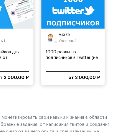
MIXER
ь 1
Уровень 1
айков для
1000 реальных
в от
подписчиков в Twitter (не
...
падающие)
т 2 000,00 ₽
от 2 000,00 ₽
 монетизировать свои навыки и знания в области
бразные задания, от написания твитов и создания
ависимо от вашего опыта и специализации, на