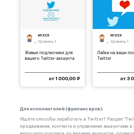
MIXER
MIXER
Уровень 1
Уровень 1
Живые подписчики для
Лайки на ваши по
вашего Twitter-аккаунта
Twitter
от 1 000,00 ₽
от 3 
Для исполнителей (фрилансеров):
Ищете способы заработать в Twitter? Раздел "Twi
продвижения, контента и управления аккаунтами в
вирусного контента до ведения аккаунтов, провед