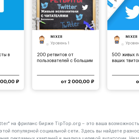
MIXER
MIXER
Уровень 1
Уровен
сты в
200 ретвитов от
500 живых л
пользователей с большим
ваших твито
количеством...
англоязычных
000,00 ₽
от 2 000,00 ₽
о
tter" на фриланс бирже TipTop.org – это ваша возможность
 этой популярной социальной сети. Здесь вы найдете разноо
ения рекламных кампаний и анализа целевой аудитории. Нез