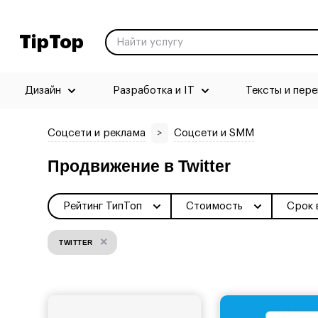
TipTop
Дизайн
Разработка и IT
Тексты и пер
Соцсети и реклама
>
Соцсети и SMM
Продвижение в Twitter
Рейтинг ТипТоп
Стоимость
Срок 
×
TWITTER