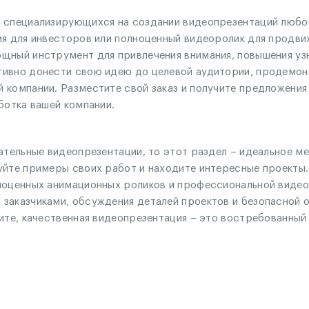
 специализирующихся на создании видеопрезентаций любог
ия для инвесторов или полноценный видеоролик для продви
ощный инструмент для привлечения внимания, повышения у
тивно донести свою идею до целевой аудитории, продемон
 компании. Разместите свой заказ и получите предложения
ботка вашей компании.
ательные видеопрезентации, то этот раздел – идеальное ме
уйте примеры своих работ и находите интересные проекты
лноценных анимационных роликов и профессиональной виде
заказчиками, обсуждения деталей проектов и безопасной 
те, качественная видеопрезентация – это востребованный п