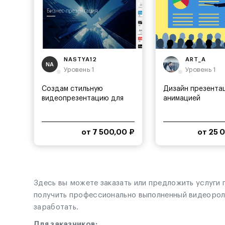
NASTYA12
ART_A
NA
Уровень 1
Уровень 1
Создам стильную
Дизайн презента
видеопрезентацию для
анимацией
вашего проекта
от 7 500,00 ₽
от 25 
Здесь вы можете заказать или предложить услуги
получить профессионально выполненный видеоролик
заработать.
Для заказчиков: