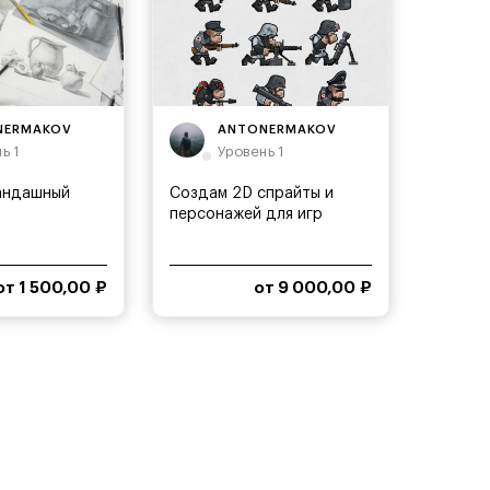
NERMAKOV
ANTONERMAKOV
ь 1
Уровень 1
андашный
Создам 2D спрайты и
персонажей для игр
от 1 500,00 ₽
от 9 000,00 ₽