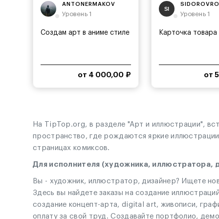
ANTONERMAKOV
SIDOROVR
SI
Уровень 1
Уровень 1
Создам арт в аниме стиле
Карточка товара
от 4 000,00 ₽
от 
На TipTop.org, в разделе "Арт и иллюстрации", в
пространство, где рождаются яркие иллюстрации д
страницах комиксов.
Для исполнителя (художника, иллюстратора, д
Вы - художник, иллюстратор, дизайнер? Ищете нов
Здесь вы найдете заказы на создание иллюстраций
создание концепт-арта, digital art, живописи, гр
оплату за свой труд. Создавайте портфолио, дем