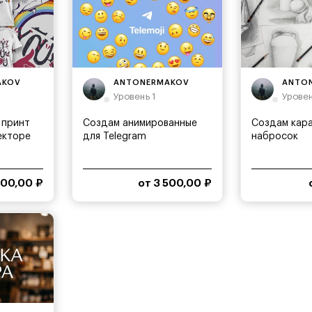
AKOV
ANTONERMAKOV
ANTO
Уровень 1
Уровен
 принт
Создам анимированные
Создам кар
екторе
для Telegram
набросок
200,00 ₽
от 3 500,00 ₽