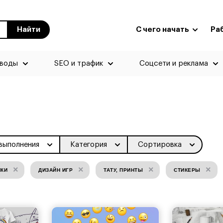
Найти
С чего начать
Ра
еводы
SEO и трафик
Соцсети и реклама
выполнения
Категория
Сортировка
×
×
×
×
НКИ
ДИЗАЙН ИГР
ТАТУ, ПРИНТЫ
СТИКЕРЫ