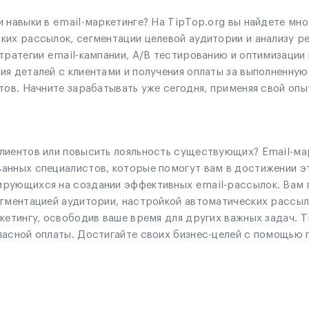
и навыки в email-маркетинге? На TipTop.org вы найдете м
их рассылок, сегментации целевой аудитории и анализу ре
стратегии email-кампании, A/B тестированию и оптимизаци
ия деталей с клиентами и получения оплаты за выполненну
тов. Начните зарабатывать уже сегодня, применяя свой опы
лиентов или повысить лояльность существующих? Email-ма
анных специалистов, которые помогут вам в достижении эт
рующихся на создании эффективных email-рассылок. Вам п
егментацией аудитории, настройкой автоматических рассыл
кетингу, освободив ваше время для других важных задач. T
пасной оплаты. Достигайте своих бизнес-целей с помощью 