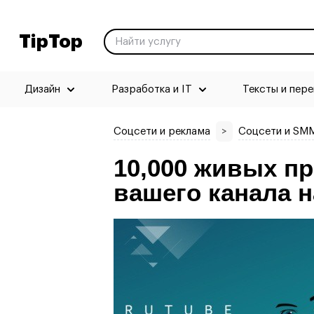
TipTop
Дизайн
Разработка и IT
Тексты и пер
Соцсети и реклама
>
Соцсети и SM
10,000 живых п
вашего канала н