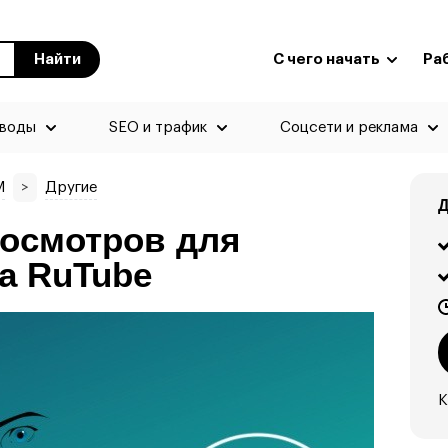
Найти
С чего начать
Ра
еводы
SEO и трафик
Соцсети и реклама
M
>
Другие
Д
росмотров для
а RuTube
К