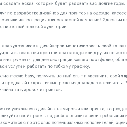
ы создать эскиз, который будет радовать вас долгие годы.
луг по разработке дизайнов для принтов на одежде, аксес
ерча или иллюстрация для рекламной кампании? Здесь вы н
ание вашей целевой аудитории.
ь для художников и дизайнеров монетизировать свой талант 
туировок, создании принтов для одежды или других поверх
 инструменты для демонстрации вашего портфолио, общени
ои услуги и работать по гибкому графику.
лиентскую базу, получить ценный опыт и увеличить свой
за
 и предлагайте креативные решения для задач заказчиков.
зайна татуировок и принтов.
тки уникального дизайна татуировки или принта, то раздел
бликуйте свой проект, подробно опишите свои требования 
омиться с портфолио потенциальных исполнителей, оценить