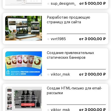
sup_designm_
от 5 000,00 ₽
Разработаю продающую
страницу для сайта
vvrt1985
от 3 000,00 ₽
Создание привлекательных
статических баннеров
viktor_msk
от 2 000,00 ₽
Создам HTML-письмо для email-
рассылки
viktor_msk
от 3 000,00 ₽