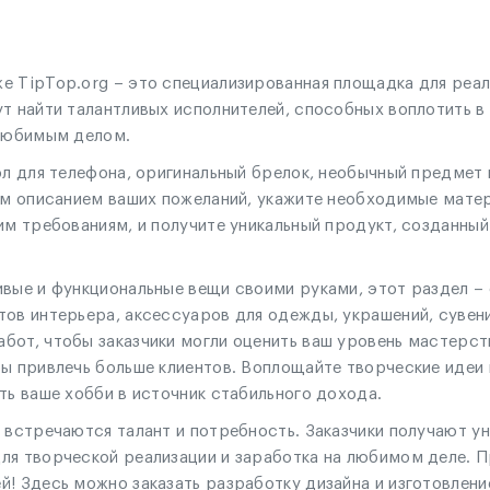
е TipTop.org – это специализированная площадка для реали
ут найти талантливых исполнителей, способных воплотить в
 любимым делом.
ол для телефона, оригинальный брелок, необычный предмет
ным описанием ваших пожеланий, укажите необходимые мате
им требованиям, и получите уникальный продукт, созданный
ивые и функциональные вещи своими руками, этот раздел – 
тов интерьера, аксессуаров для одежды, украшений, сувен
бот, чтобы заказчики могли оценить ваш уровень мастерст
ы привлечь больше клиентов. Воплощайте творческие идеи 
ть ваше хобби в источник стабильного дохода.
е встречаются талант и потребность. Заказчики получают 
ля творческой реализации и заработка на любимом деле. П
! Здесь можно заказать разработку дизайна и изготовлени