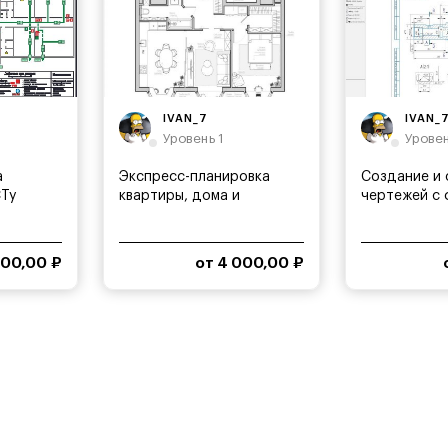
IVAN_7
IVAN_
Уровень 1
Уровен
а
Экспресс-планировка
Создание и
СТу
квартиры, дома и
чертежей с
перепланировка
или...
500,00 ₽
от 4 000,00 ₽