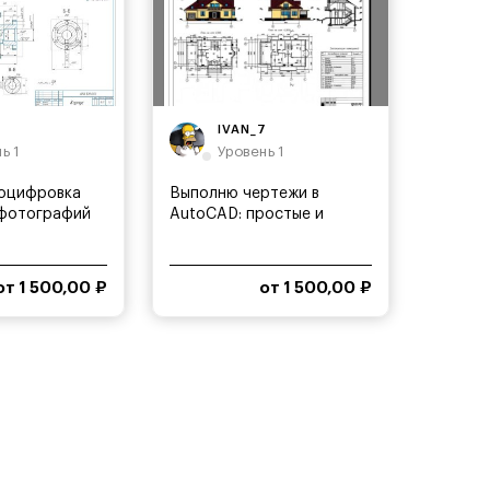
7
IVAN_7
ь 1
Уровень 1
 оцифровка
Выполню чертежи в
 фотографий
AutoCAD: простые и
сложные
от 1 500,00 ₽
от 1 500,00 ₽