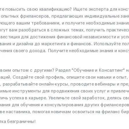
те повысить свою квалификацию? Ищете эксперта для конс
е опытных фрилансеров, предлагающих индивидуальные заня
ующего вашим требованиям, и получите необходимые знания
гут вам разобраться в сложных темах, получить практичес
инвестиция для достижения финансовой независимости и ус
вания и дизайна до маркетинга и финансов. Используйте по
ичения своего дохода. Получите необходимые знания и кон
своим опытом с другими? Раздел "Обучение и Консалтинг" н
аций. Создайте свой профиль, опишите свои навыки и опыт,
я, разрабатывайте онлайн-курсы, проводите вебинары и пр
имые инструменты для продвижения своих услуг и привлеч
ичь успеха в карьере. Увеличьте свой заработок, делясь с
ания для обучения и консультирования других фрилансеров
тве наставника, помогая новичкам освоиться на фриланс б
тка безграничны!