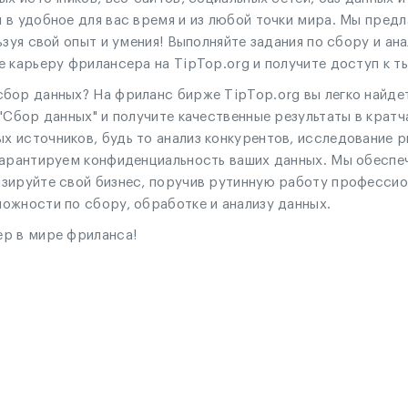
 в удобное для вас время и из любой точки мира. Мы предл
ьзуя свой опыт и умения! Выполняйте задания по сбору и ан
 карьеру фрилансера на TipTop.org и получите доступ к т
бор данных? На фриланс бирже TipTop.org вы легко найде
"Сбор данных" и получите качественные результаты в кратч
 источников, будь то анализ конкурентов, исследование ры
 гарантируем конфиденциальность ваших данных. Мы обесп
изируйте свой бизнес, поручив рутинную работу професси
ожности по сбору, обработке и анализу данных.
ер в мире фриланса!