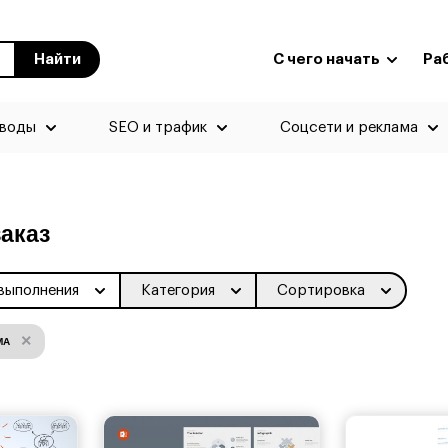
Найти
С чего начать
Ра
еводы
SEO и трафик
Соцсети и реклама
аказ
выполнения
Категория
Сортировка
×
МА