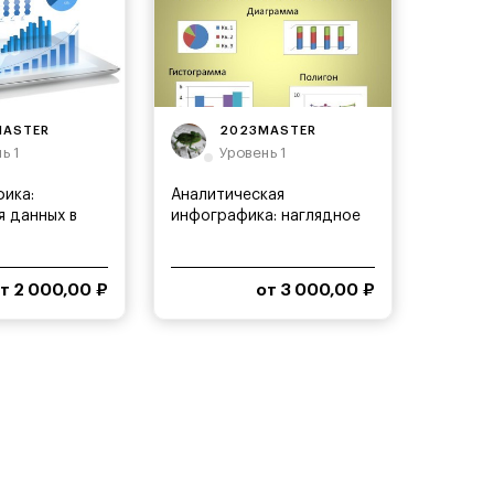
MASTER
2023MASTER
ь 1
Уровень 1
ика:
Аналитическая
я данных в
инфографика: наглядное
ате
представление...
т 2 000,00 ₽
от 3 000,00 ₽