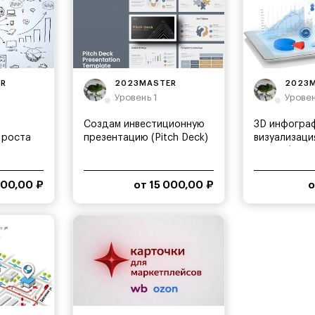
ER
2023MASTER
2023
Уровень 1
Уровен
Создам инвестиционную
3D инфограф
 роста
презентацию (Pitch Deck)
визуализаци
новом форм
000,00 ₽
от 15 000,00 ₽
о