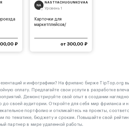
ER
NASTYACHUGUNKOVAA
NA
Уровень 1
проезда
Карточки для
маркетплейсов/
инфографика
500,00 ₽
от 300,00 ₽
езентаций и инфографики? На фриланс бирже TipTop.org в
ойную оплату. Предлагайте свои услуги в разработке впеч
роприятий. Демонстрируйте свой опыт в создании наглядн
до своей аудитории. Откройте для себя мир фриланса и н
лекательное портфолио и откликайтесь на проекты, соотве
ам по тематике, бюджету и срокам. Повышайте свой рейтинг
ный партнер в мире удаленной работы.