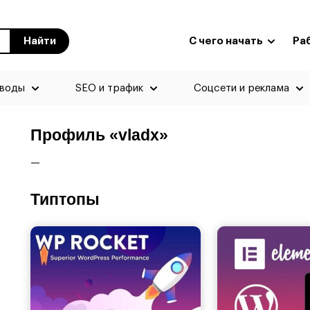
Найти
С чего начать
Ра
еводы
SEO и трафик
Соцсети и реклама
Профиль «vladx»
—
Типтопы