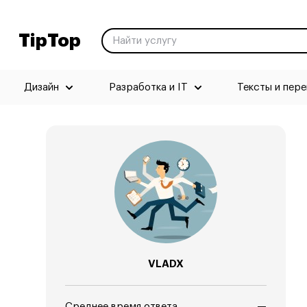
TipTop
Дизайн
Разработка и IT
Тексты и пер
VLADX
Среднее время ответа
—