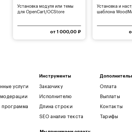
Установка модуля или темы
Установка и нас
для OpenCart/OCStore
шаблона WoodMa
интернет-магазин
от 1 000,00 ₽
о
Инструменты
Дополнитель
нные услуги
Заказчику
Оплата
 модерации
Исполнителю
Выплаты
я программа
Длина строки
Контакты
SEO анализ текста
Тарифы
Мы принимаем оплату