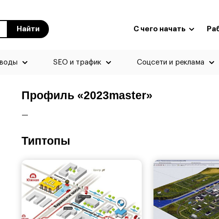
Найти
С чего начать
Ра
еводы
SEO и трафик
Соцсети и реклама
Профиль «2023master»
—
Типтопы