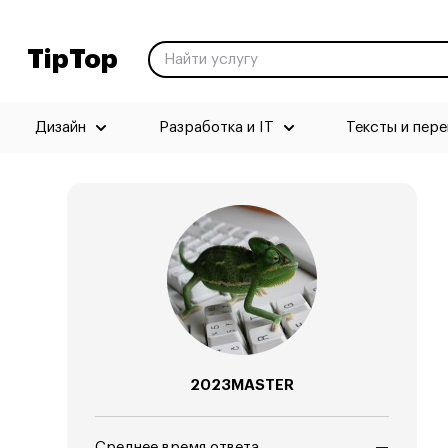
TipTop
Дизайн
Разработка и IT
Тексты и пер
2023MASTER
Среднее время ответа
—