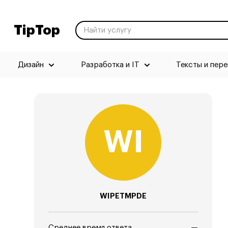
TipTop
Дизайн
Разработка и IT
Тексты и пер
WIPETMPDE
Среднее время ответа
—