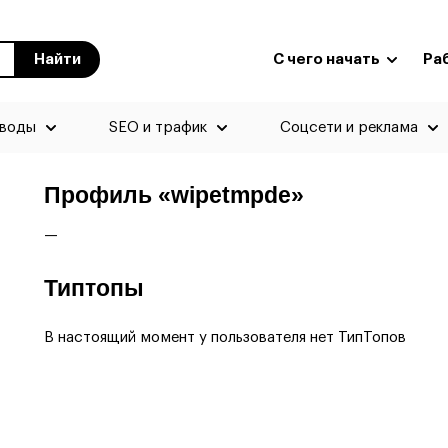
Найти
С чего начать
Ра
еводы
SEO и трафик
Соцсети и реклама
Профиль «wipetmpde»
—
Типтопы
В настоящий момент у пользователя нет ТипТопов