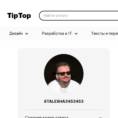
TipTop
Дизайн
Разработка и IT
Тексты и пер
STALESHA3453453
Среднее время ответа
—