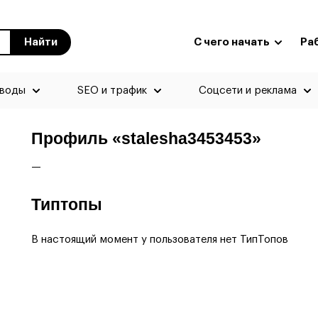
Найти
С чего начать
Ра
еводы
SEO и трафик
Соцсети и реклама
Профиль «stalesha3453453»
—
Типтопы
В настоящий момент у пользователя нет ТипТопов