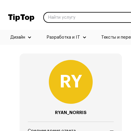
TipTop
Дизайн
Разработка и IT
Тексты и пер
RYAN_NORRIS
Среднее время ответа
—