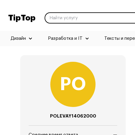
TipTop
Дизайн
Разработка и IT
Тексты и пер
POLEVAY14062000
Среднее время ответа
—