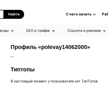
Найти
С чего начать
Ра
еводы
SEO и трафик
Соцсети и реклама
Профиль «polevay14062000»
—
Типтопы
В настоящий момент у пользователя нет ТипТопов