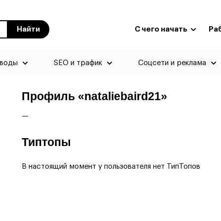
Найти
С чего начать
Ра
еводы
SEO и трафик
Соцсети и реклама
Профиль «nataliebaird21»
—
Типтопы
В настоящий момент у пользователя нет ТипТопов