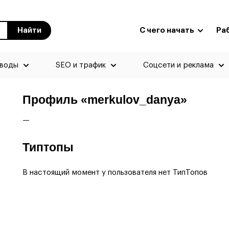
Найти
С чего начать
Ра
еводы
SEO и трафик
Соцсети и реклама
Профиль «merkulov_danya»
—
Типтопы
В настоящий момент у пользователя нет ТипТопов