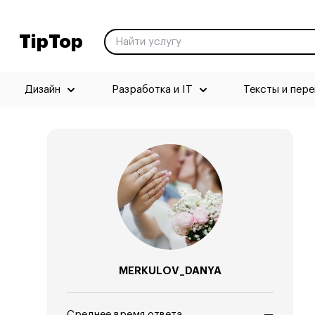
TipTop
Дизайн
Разработка и IT
Тексты и пер
MERKULOV_DANYA
Среднее время ответа
—