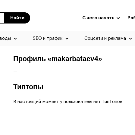
Найти
С чего начать
Ра
еводы
SEO и трафик
Соцсети и реклама
Профиль «makarbataev4»
—
Типтопы
В настоящий момент у пользователя нет ТипТопов