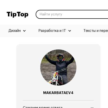
TipTop
Дизайн
Разработка и IT
Тексты и пер
MAKARBATAEV4
Среднее время ответа
—