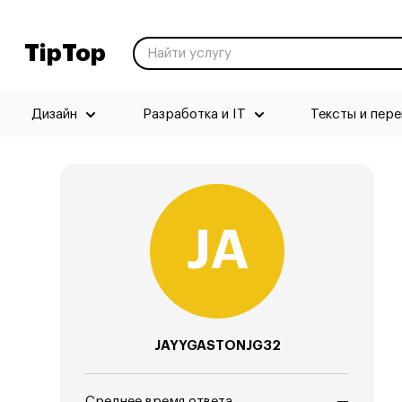
TipTop
Дизайн
Разработка и IT
Тексты и пер
JAYYGASTONJG32
Среднее время ответа
—