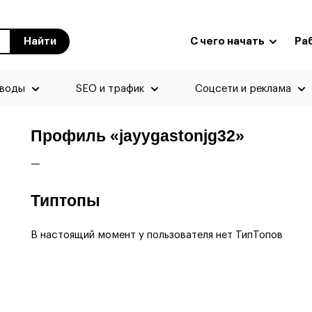
Найти
С чего начать
Ра
еводы
SEO и трафик
Соцсети и реклама
Профиль «jayygastonjg32»
—
Типтопы
В настоящий момент у пользователя нет ТипТопов