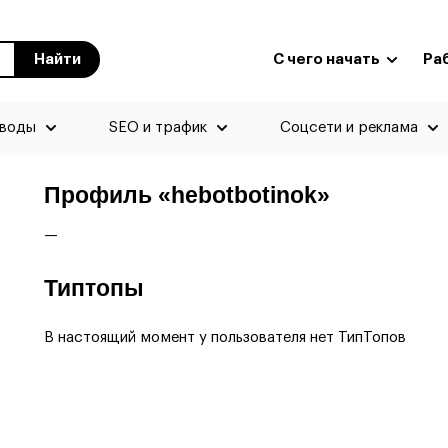
Найти
С чего начать
Ра
еводы
SEO и трафик
Соцсети и реклама
Профиль «hebotbotinok»
—
Типтопы
В настоящий момент у пользователя нет ТипТопов