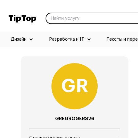
TipTop
Дизайн
Разработка и IT
Тексты и пер
GREGROGERS26
Среднее время ответа
—