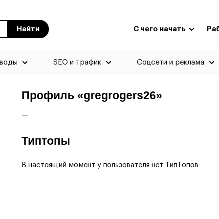
Найти
С чего начать
Ра
еводы
SEO и трафик
Соцсети и реклама
Профиль «gregrogers26»
—
Типтопы
В настоящий момент у пользователя нет ТипТопов