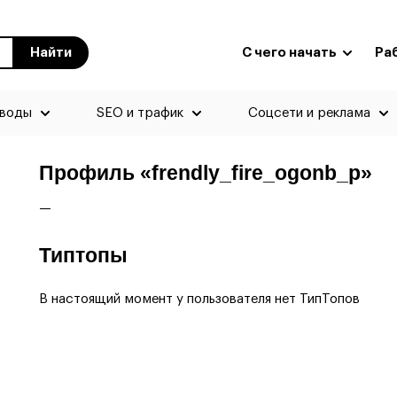
Найти
С чего начать
Ра
еводы
SEO и трафик
Соцсети и реклама
Профиль «frendly_fire_ogonb_p»
—
Типтопы
В настоящий момент у пользователя нет ТипТопов