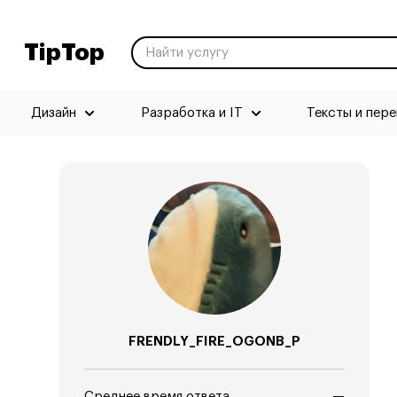
TipTop
Дизайн
Разработка и IT
Тексты и пер
FRENDLY_FIRE_OGONB_P
Среднее время ответа
—