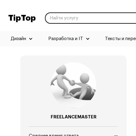
TipTop
Дизайн
Разработка и IT
Тексты и пер
FREELANCEMASTER
Среднее время ответа
—