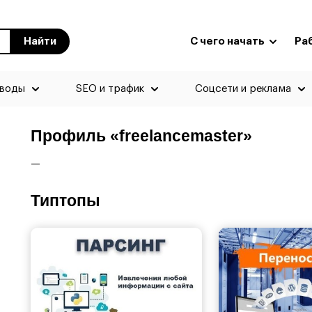
Найти
С чего начать
Ра
еводы
SEO и трафик
Соцсети и реклама
Профиль «freelancemaster»
—
Типтопы