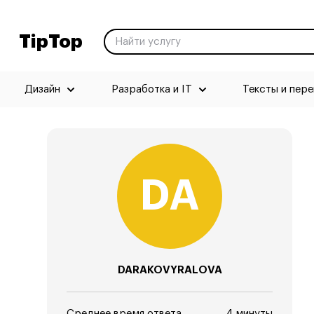
TipTop
Дизайн
Разработка и IT
Тексты и пер
DARAKOVYRALOVA
Среднее время ответа
4 минуты