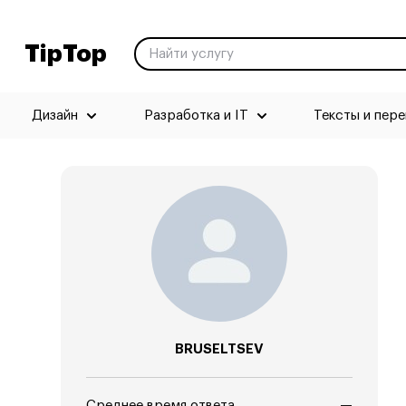
TipTop
Дизайн
Разработка и IT
Тексты и пер
BRUSELTSEV
Среднее время ответа
—