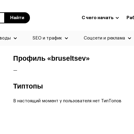
Найти
С чего начать
Ра
еводы
SEO и трафик
Соцсети и реклама
Профиль «bruseltsev»
—
Типтопы
В настоящий момент у пользователя нет ТипТопов