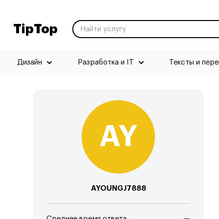
TipTop
Дизайн
Разработка и IT
Тексты и пер
AYOUNGJ7888
Среднее время ответа
—