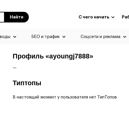
Найти
С чего начать
Ра
еводы
SEO и трафик
Соцсети и реклама
Профиль «ayoungj7888»
—
Типтопы
В настоящий момент у пользователя нет ТипТопов