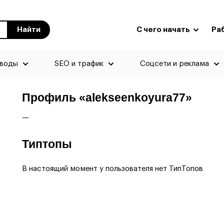
Найти
С чего начать
Ра
еводы
SEO и трафик
Соцсети и реклама
Профиль «alekseenkoyura77»
—
Типтопы
В настоящий момент у пользователя нет ТипТопов