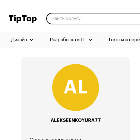
TipTop
Дизайн
Разработка и IT
Тексты и пер
ALEKSEENKOYURA77
Среднее время ответа
—