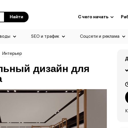
Найти
С чего начать
Ра
еводы
SEO и трафик
Соцсети и реклама
Интерьер
Д
льный дизайн для
а
К