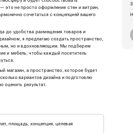
атмосферу и будет способствовать
З
— это не просто оформление стен и витрин,
армонично сочетаться с концепцией вашего
Н
енда до удобства размещения товаров и
дизайном, я предлагаю создать пространство,
ьным, но и вдохновляющим. Мы подберем
ие и мебель, чтобы каждый посетитель
уться.
вый магазин, а пространство, которое будет
есколько вариантов дизайна и подготовлю
о оценить результат.
ип, площадь, концепция, целевая