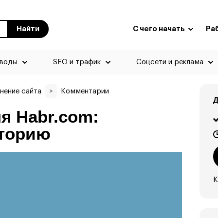
Найти
С чего начать
Ра
еводы
SEO и трафик
Соцсети и реклама
лнение сайта
>
Комментарии
Д
я Habr.com:
иторию
К