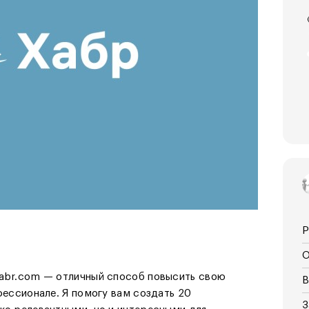
Р
О
Habr.com — отличный способ повысить свою
В
фессионале. Я помогу вам создать 20
З