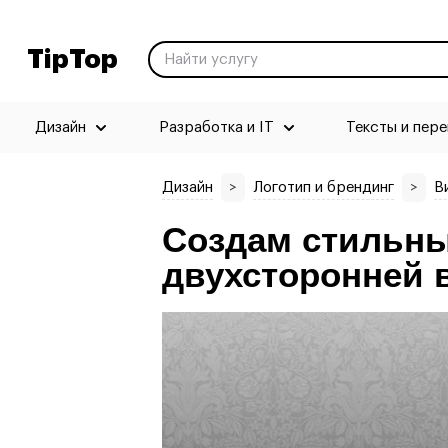
TipTop
Дизайн
Разработка и IT
Тексты и пер
Дизайн
>
Логотип и брендинг
>
В
Создам стильны
двухсторонней 