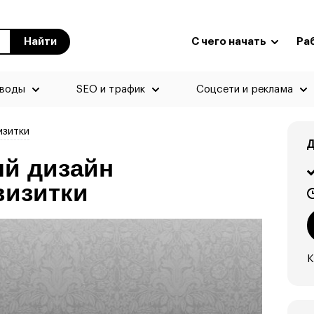
Найти
С чего начать
Ра
еводы
SEO и трафик
Соцсети и реклама
изитки
Д
й дизайн
визитки
К