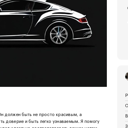
Р
О
Он должен быть не просто красивым, а
В
ть доверие и быть легко узнаваемым. Я помогу
З