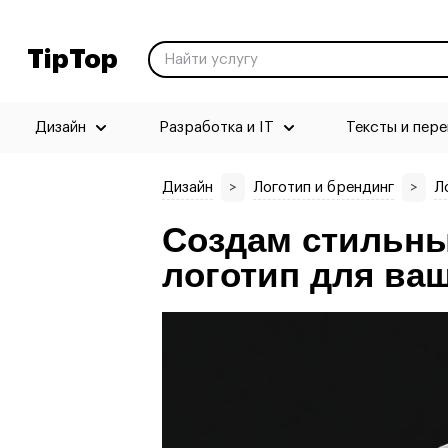
TipTop
Дизайн
Разработка и IT
Тексты и пер
Дизайн
>
Логотип и брендинг
>
Л
Создам стильн
логотип для ва