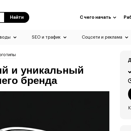
Найти
С чего начать
Ра
еводы
SEO и трафик
Соцсети и реклама
оготипы
Д
ый и уникальный
шего бренда
К