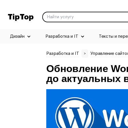
TipTop
Дизайн
Разработка и IT
Тексты и пер
Разработка и IT
>
Управление сайто
Обновление Wor
до актуальных 