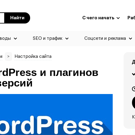
Найти
С чего начать
Ра
еводы
SEO и трафик
Соцсети и реклама
м
>
Настройка сайта
Д
dPress и плагинов
версий
К