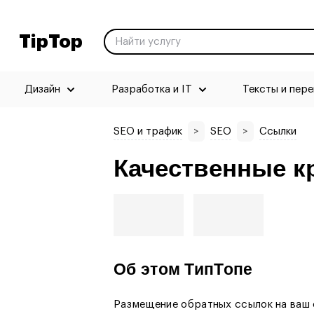
TipTop
Дизайн
Разработка и IT
Тексты и пер
SEO и трафик
>
SEO
>
Ссылки
Качественные к
Об этом ТипТопе
Размещение обратных ссылок на ваш