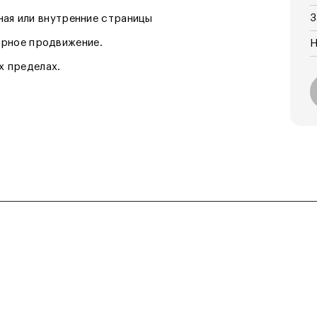
З
авная или внутренние страницы
орное продвижение.
Н
х пределах.