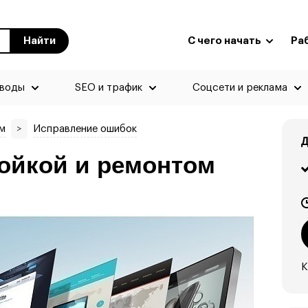
Найти
С чего начать
Ра
еводы
SEO и трафик
Соцсети и реклама
м
>
Исправление ошибок
Д
ойкой и ремонтом
К