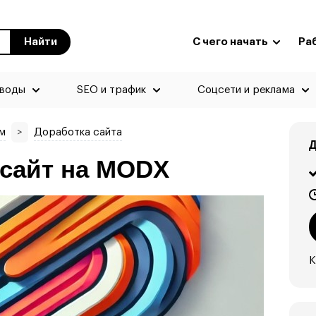
Найти
С чего начать
Ра
еводы
SEO и трафик
Соцсети и реклама
м
>
Доработка сайта
Д
сайт на MODX
К