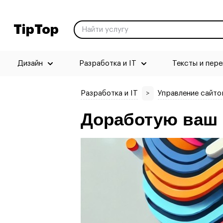
TipTop
Дизайн
Разработка и IT
Тексты и пер
Разработка и IT
>
Управление сайто
Доработую ваш 