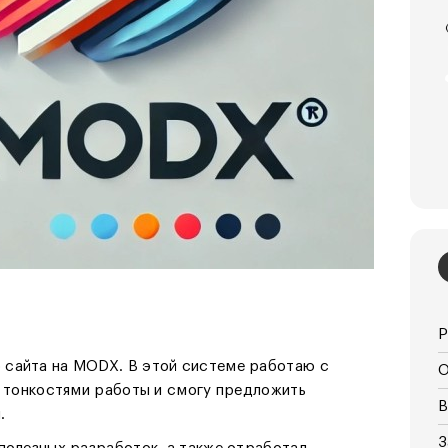
Р
 сайта на MODX. В этой системе работаю с
О
с тонкостями работы и смогу предложить
В
.
З