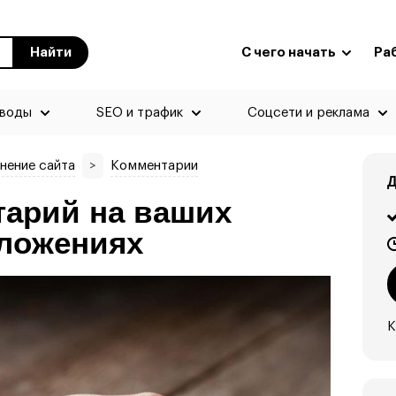
Найти
С чего начать
Ра
еводы
SEO и трафик
Соцсети и реклама
лнение сайта
>
Комментарии
Д
арий на ваших
ложениях
К