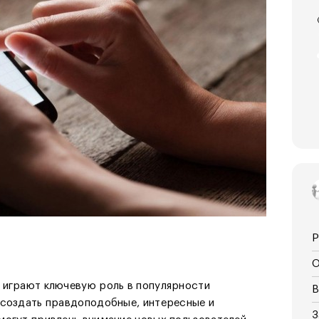
Р
О
 играют ключевую роль в популярности
В
 создать правдоподобные, интересные и
З